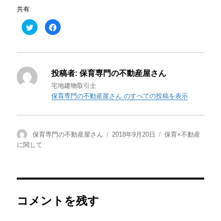
共有:
ク
F
リ
a
ッ
c
ク
e
し
b
て
o
T
o
w
k
投稿者:
保育専門の不動産屋さん
i
で
t
共
t
有
宅地建物取引士
e
す
保育専門の不動産屋さん のすべての投稿を表示
r
る
で
に
共
は
有
ク
(
リ
新
ッ
し
ク
投
投
カ
保育専門の不動産屋さん
2018年9月20日
保育×不動産
い
し
稿
ウ
て
稿
テ
に関して
ィ
く
者
日:
ゴ
ン
だ
ド
さ
リ
ウ
い
で
(
ー
開
新
き
し
ま
い
す
ウ
コメントを残す
)
ィ
ン
ド
ウ