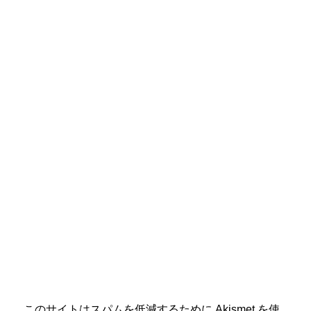
で
開
き
ま
す
)
このサイトはスパムを低減するために Akismet を使