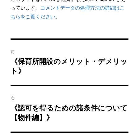
っています。
コメントデータの処理方法の詳細はこ
ちらをご覧ください
。
投
前
稿
《保育所開設のメリット・デメリッ
前
ト》
の
ナ
投
ビ
稿:
ゲ
次
《認可を得るための諸条件について
次
ー
【物件編】》
の
シ
投
稿:
ョ